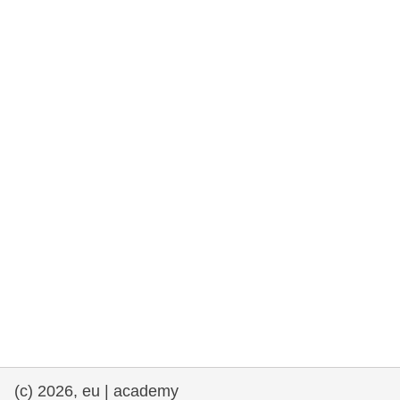
rights, & democracy
maritime & fisheries
migration & integration
nutrition, health & wellbeing
public sector leadership, innovation &
knowledge sharing
transport & infrastructure
(c) 2026, eu | academy