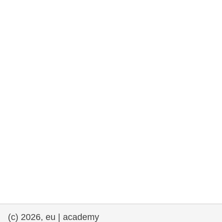
rights, & democracy
maritime & fisheries
migration & integration
nutrition, health & wellbeing
public sector leadership, innovation &
knowledge sharing
transport & infrastructure
(c) 2026, eu | academy