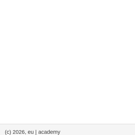
et démocratie
maritime & pêche
migration et intégration
nutrition, santé & bien-être
leadership du secteur public, innovation et
partage des connaissances
transport et infrastructure
(c) 2026, eu | academy