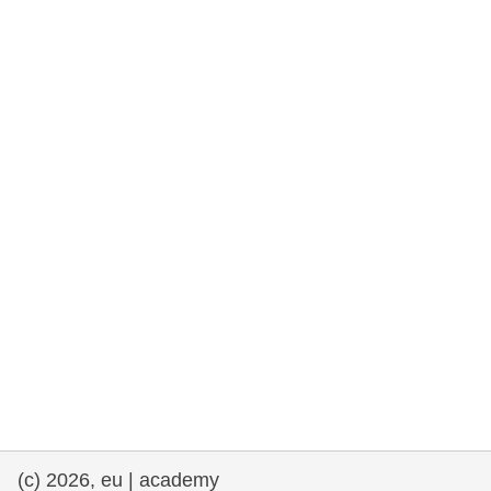
rights, & democracy
maritime & fisheries
migration & integration
nutrition, health & wellbeing
public sector leadership, innovation &
knowledge sharing
transport & infrastructure
(c) 2026, eu | academy