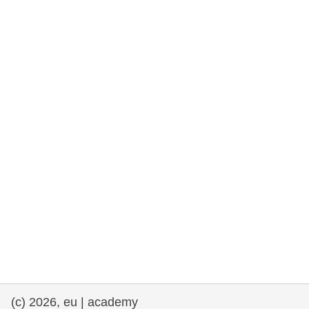
rights, & democracy
maritime & fisheries
migration & integration
nutrition, health & wellbeing
public sector leadership, innovation &
knowledge sharing
transport & infrastructure
(c) 2026, eu | academy