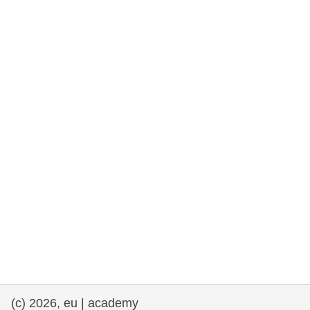
rights, & democracy
maritime & fisheries
migration & integration
nutrition, health & wellbeing
public sector leadership, innovation &
knowledge sharing
transport & infrastructure
(c) 2026, eu | academy