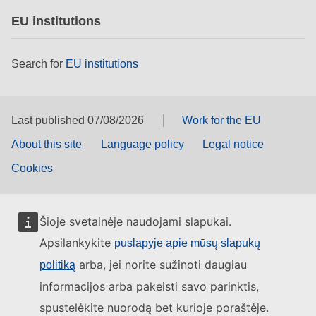
EU institutions
Search for
EU institutions
Last published 07/08/2026
Work for the EU
About this site
Language policy
Legal notice
Cookies
Šioje svetainėje naudojami slapukai.
Apsilankykite
puslapyje apie mūsų slapukų
arba, jei norite sužinoti daugiau
politiką
informacijos arba pakeisti savo parinktis,
spustelėkite nuorodą bet kurioje poraštėje.