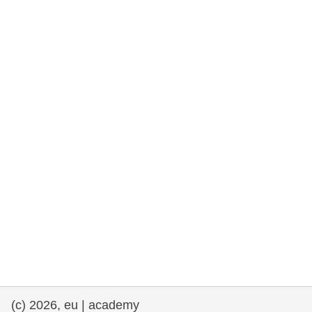
et démocratie
maritime & pêche
migration et intégration
nutrition, santé & bien-être
leadership du secteur public, innovation et
partage des connaissances
transport et infrastructure
(c) 2026, eu | academy