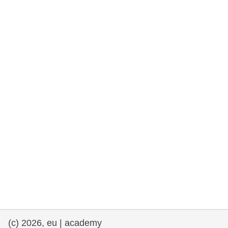
et démocratie
maritime & pêche
migration et intégration
nutrition, santé & bien-être
leadership du secteur public, innovation et
partage des connaissances
transport et infrastructure
(c) 2026, eu | academy