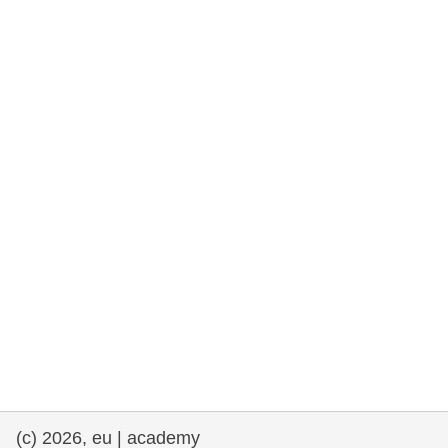
rights, & democracy
maritime & fisheries
migration & integration
nutrition, health & wellbeing
public sector leadership, innovation &
knowledge sharing
transport & infrastructure
(c) 2026, eu | academy