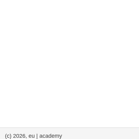
rights, & democracy
maritime & fisheries
migration & integration
nutrition, health & wellbeing
public sector leadership, innovation &
knowledge sharing
transport & infrastructure
(c) 2026, eu | academy