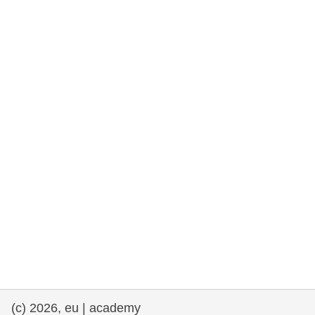
rights, & democracy
maritime & fisheries
migration & integration
nutrition, health & wellbeing
public sector leadership, innovation &
knowledge sharing
transport & infrastructure
(c) 2026, eu | academy