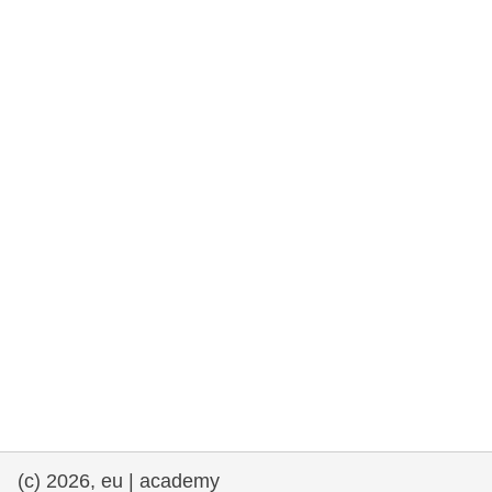
rights, & democracy
maritime & fisheries
migration & integration
nutrition, health & wellbeing
public sector leadership, innovation &
knowledge sharing
transport & infrastructure
(c) 2026, eu | academy