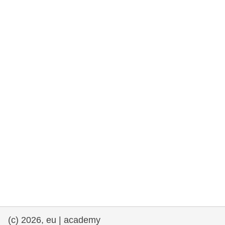
fundamentales, y democracia
marítimo y pesca
migración e integración
nutrición, salud y bienestar
liderazgo, innovación y el intercambio de
conocimientos en el sector público
transporte e infraestructuras
(c) 2026, eu | academy