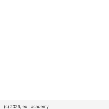
rights, & democracy
maritime & fisheries
migration & integration
nutrition, health & wellbeing
public sector leadership, innovation &
knowledge sharing
transport & infrastructure
(c) 2026, eu | academy