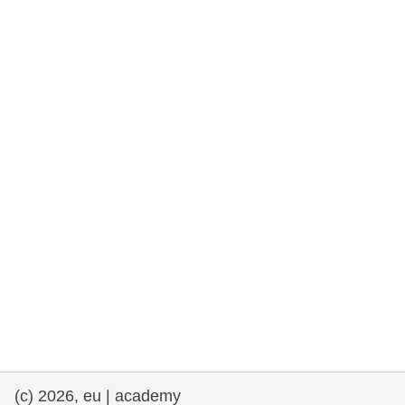
fundamentales, y democracia
marítimo y pesca
migración e integración
nutrición, salud y bienestar
liderazgo, innovación y el intercambio de
conocimientos en el sector público
transporte e infraestructuras
(c) 2026, eu | academy