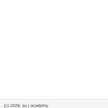
rights, & democracy
maritime & fisheries
migration & integration
nutrition, health & wellbeing
public sector leadership, innovation &
knowledge sharing
transport & infrastructure
(c) 2026, eu | academy