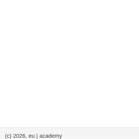
democrazia
marittimo e pesca
migrazione e integrazione
nutrizione, salute e benessere
leadership del settore pubblico,
innovazione e condivisione delle
conoscenze
trasporti e infrastrutture
(c) 2026, eu | academy