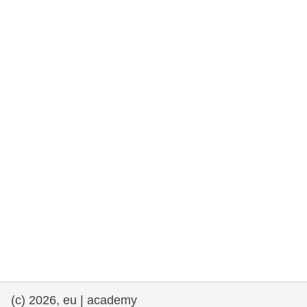
та права людини та демократія
морське судноплавство та рибальство
міграція та інтеграція
харчування, здоров'я та добробут
лідерство в державному секторі,
інновації та обмін знаннями
Транспорт та інфраструктура
(c) 2026, eu | academy