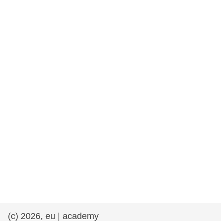
rights, & democracy
maritime & fisheries
migration & integration
nutrition, health & wellbeing
public sector leadership, innovation &
knowledge sharing
transport & infrastructure
(c) 2026, eu | academy