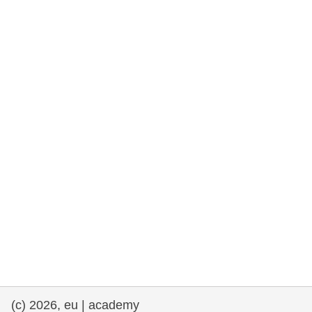
democrazia
marittimo e pesca
migrazione e integrazione
nutrizione, salute e benessere
leadership del settore pubblico,
innovazione e condivisione delle
conoscenze
trasporti e infrastrutture
(c) 2026, eu | academy