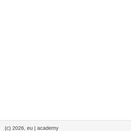
rights, & democracy
maritime & fisheries
migration & integration
nutrition, health & wellbeing
public sector leadership, innovation &
knowledge sharing
transport & infrastructure
(c) 2026, eu | academy