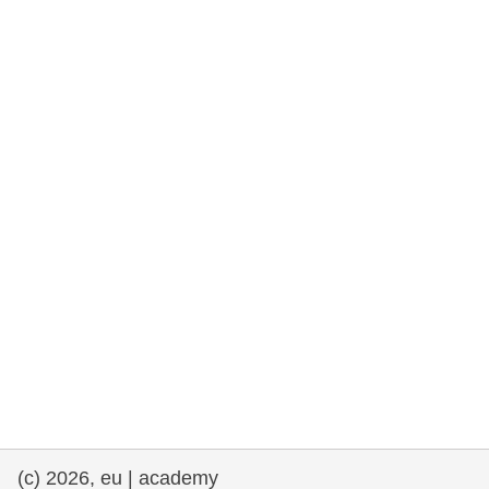
rights, & democracy
maritime & fisheries
migration & integration
nutrition, health & wellbeing
public sector leadership, innovation &
knowledge sharing
transport & infrastructure
(c) 2026, eu | academy