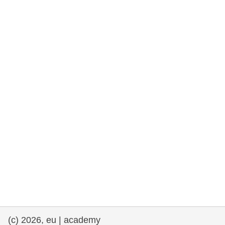
rights, & democracy
maritime & fisheries
migration & integration
nutrition, health & wellbeing
public sector leadership, innovation &
knowledge sharing
transport & infrastructure
(c) 2026, eu | academy