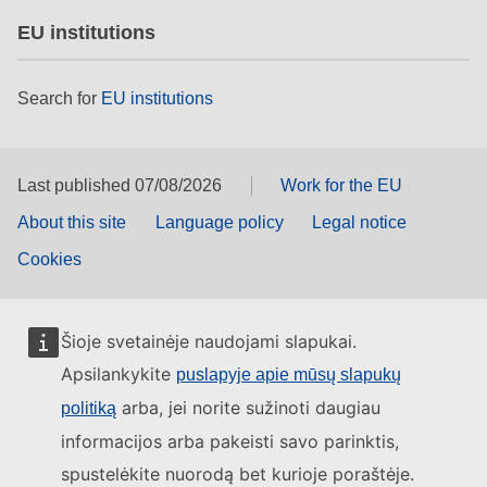
EU institutions
Search for
EU institutions
Last published 07/08/2026
Work for the EU
About this site
Language policy
Legal notice
Cookies
Šioje svetainėje naudojami slapukai.
Apsilankykite
puslapyje apie mūsų slapukų
arba, jei norite sužinoti daugiau
politiką
informacijos arba pakeisti savo parinktis,
spustelėkite nuorodą bet kurioje poraštėje.