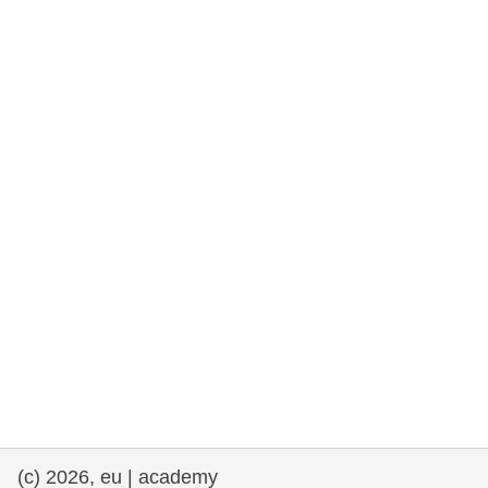
rights, & democracy
maritime & fisheries
migration & integration
nutrition, health & wellbeing
public sector leadership, innovation &
knowledge sharing
transport & infrastructure
(c) 2026, eu | academy