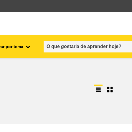
rar por tema
nto
emprego, comércio e economia
cadeia alimentar e segurança
alimentar
fragilidade, situações de crise e
resiliência
gênero, desigualdade e inclusão