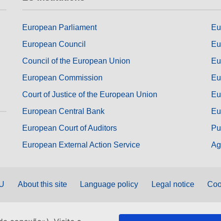
European Parliament
Eu
European Council
Eu
Council of the European Union
Eu
European Commission
Eu
Court of Justice of the European Union
Eu
European Central Bank
Eu
European Court of Auditors
Pu
European External Action Service
Ag
EU
About this site
Language policy
Legal notice
Coo