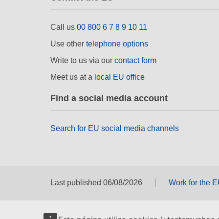
Call us
00 800 6 7 8 9 10 11
Use other
telephone options
Write to us via our
contact form
Meet us at a
local EU office
Find a social media account
Search for EU social media channels
Last published 06/08/2026
Work for the 