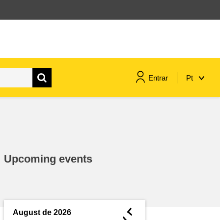
Entrar
Pt
assuntos marítimos e política das
pescas
migração e integração
Upcoming events
nutrição, saúde e bem-estar
liderança do setor público,
inovação e compartilhamento de
◄
August de 2026
conhecimento