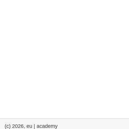
rights, & democracy
maritime & fisheries
migration & integration
nutrition, health & wellbeing
public sector leadership, innovation &
knowledge sharing
transport & infrastructure
(c) 2026, eu | academy