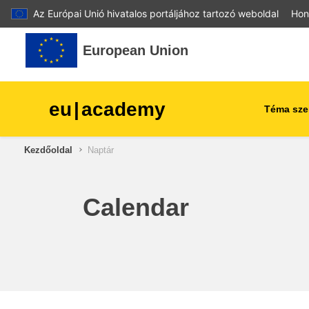
Az Európai Unió hivatalos portáljához tartozó weboldal
Hon
Tovább a fő tartalomhoz
European Union
eu
|
academy
Téma szer
Kezdőoldal
Naptár
agriculture & rural develop
children & youth
Calendar
cities, urban & regional
development
data, digital & technology