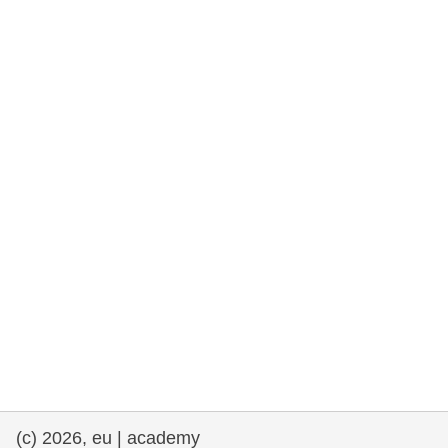
rights, & democracy
maritime & fisheries
migration & integration
nutrition, health & wellbeing
public sector leadership, innovation &
knowledge sharing
transport & infrastructure
(c) 2026, eu | academy