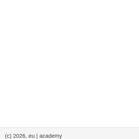
rights, & democracy
maritime & fisheries
migration & integration
nutrition, health & wellbeing
public sector leadership, innovation &
knowledge sharing
transport & infrastructure
(c) 2026, eu | academy