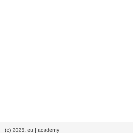
democrazia
marittimo e pesca
migrazione e integrazione
nutrizione, salute e benessere
leadership del settore pubblico,
innovazione e condivisione delle
conoscenze
trasporti e infrastrutture
(c) 2026, eu | academy