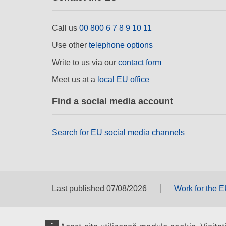
Call us
00 800 6 7 8 9 10 11
Use other
telephone options
Write to us via our
contact form
Meet us at a
local EU office
Find a social media account
Search for EU social media channels
Last published 07/08/2026
Work for the 