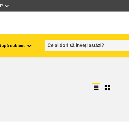
i?
după subiect
ocuparea forţei de muncă,
ala
comerţul şi economia
food safety & security
fragilitate, situații de criză și
reziliență
gen, inegalitate și incluziune