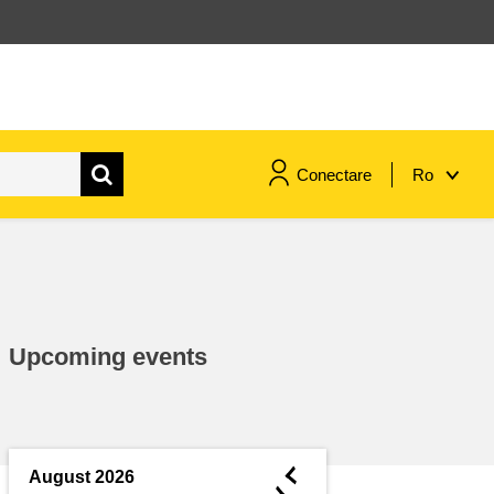
Conectare
Ro
maritime si pescuit
migrație și integrare
Upcoming events
nutriție, sănătate și bunăstare
leadership în sectorul public,
inovare și schimb de cunoștințe
◄
August 2026