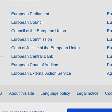
European Parliament
Eu
European Council
Eu
Council of the European Union
Eu
European Commission
Eu
Court of Justice of the European Union
Eu
European Central Bank
Eu
European Court of Auditors
Pu
European External Action Service
Ag
EU
About this site
Language policy
Legal notice
Coo