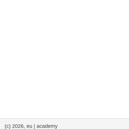
rights, & democracy
maritime & fisheries
migration & integration
nutrition, health & wellbeing
public sector leadership, innovation &
knowledge sharing
Transport und Infrastruktur
(c) 2026, eu | academy