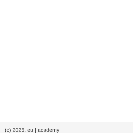
democrazia
marittimo e pesca
migrazione e integrazione
nutrizione, salute e benessere
leadership del settore pubblico,
innovazione e condivisione delle
conoscenze
trasporti e infrastrutture
(c) 2026, eu | academy