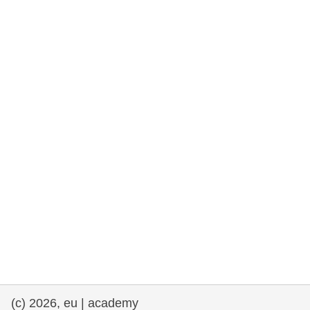
rights, & democracy
maritime & fisheries
migration & integration
nutrition, health & wellbeing
public sector leadership, innovation &
knowledge sharing
Transport und Infrastruktur
(c) 2026, eu | academy