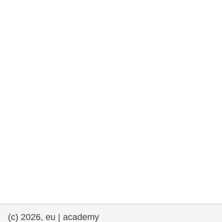
rights, & democracy
maritime & fisheries
migration & integration
nutrition, health & wellbeing
public sector leadership, innovation &
knowledge sharing
transport & infrastructure
(c) 2026, eu | academy