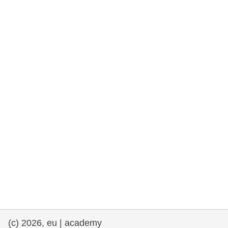
rights, & democracy
maritime & fisheries
migration & integration
nutrition, health & wellbeing
public sector leadership, innovation &
knowledge sharing
transport & infrastructure
(c) 2026, eu | academy