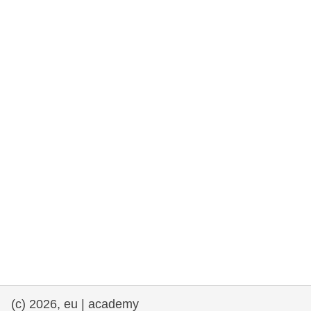
rights, & democracy
maritime & fisheries
migration & integration
nutrition, health & wellbeing
public sector leadership, innovation &
knowledge sharing
transport & infrastructure
(c) 2026, eu | academy