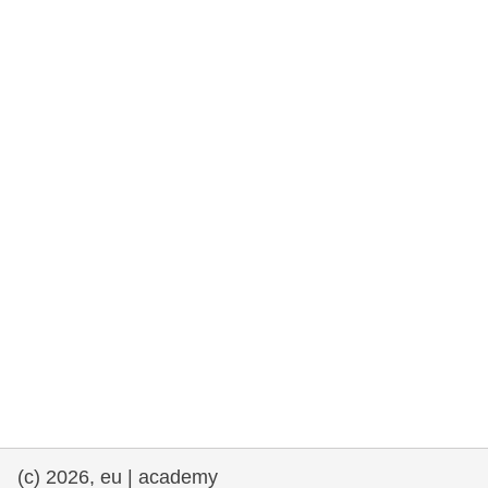
та права людини та демократія
морське судноплавство та рибальство
міграція та інтеграція
харчування, здоров'я та добробут
лідерство в державному секторі,
інновації та обмін знаннями
Транспорт та інфраструктура
(c) 2026, eu | academy