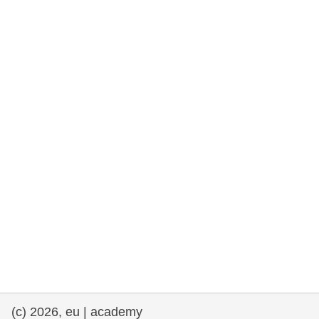
rights, & democracy
maritime & fisheries
migration & integration
nutrition, health & wellbeing
public sector leadership, innovation &
knowledge sharing
transport & infrastructure
(c) 2026, eu | academy