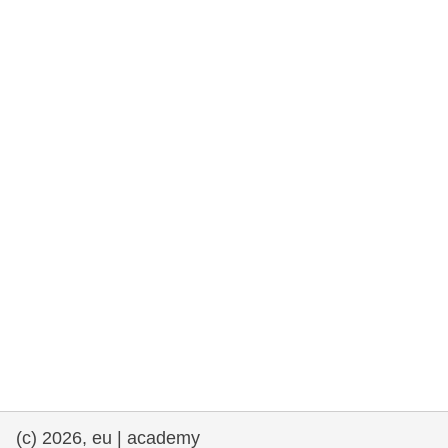
fundamentales, y democracia
marítimo y pesca
migración e integración
nutrición, salud y bienestar
liderazgo, innovación y el intercambio de
conocimientos en el sector público
transporte e infraestructuras
(c) 2026, eu | academy