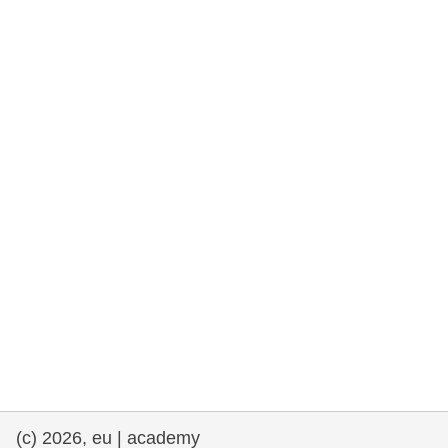
drepturile omului și democrație
maritime si pescuit
migrație și integrare
nutriție, sănătate și bunăstare
leadership în sectorul public, inovare și
schimb de cunoștințe
transport și infrastructură
(c) 2026, eu | academy