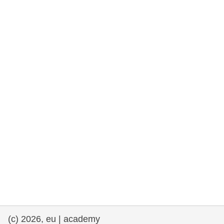
rights, & democracy
maritime & fisheries
migration & integration
nutrition, health & wellbeing
public sector leadership, innovation &
knowledge sharing
transport & infrastructure
(c) 2026, eu | academy