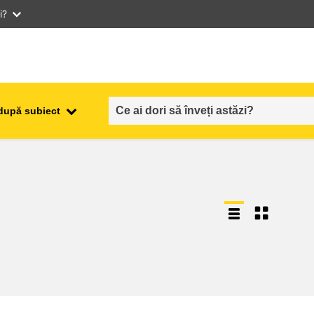
i?
după subiect
ocuparea forţei de muncă,
ala
comerţul şi economia
food safety & security
fragilitate, situații de criză și
reziliență
gen, inegalitate și incluziune