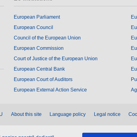
European Parliament
Eu
European Council
Eu
Council of the European Union
Eu
European Commission
Eu
Court of Justice of the European Union
Eu
European Central Bank
Eu
European Court of Auditors
Pu
European External Action Service
Ag
EU
About this site
Language policy
Legal notice
Coo