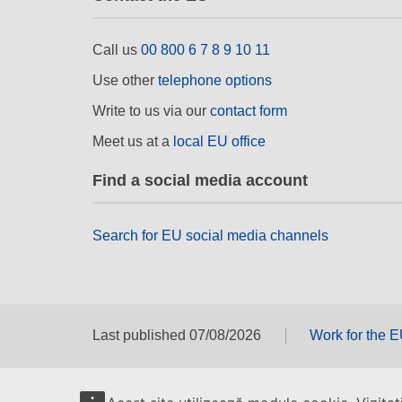
Call us
00 800 6 7 8 9 10 11
Use other
telephone options
Write to us via our
contact form
Meet us at a
local EU office
Find a social media account
Search for EU social media channels
Last published 07/08/2026
Work for the 