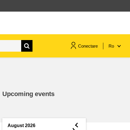
Conectare
Ro
maritime si pescuit
migrație și integrare
Upcoming events
nutriție, sănătate și bunăstare
leadership în sectorul public,
inovare și schimb de cunoștințe
◄
August 2026