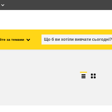
йте за темами
працевлаштування, комерційна
ості
діяльність та економіка
безпечність харчових
продуктів та продовольча
безпека
ний
нестабільність, кризові
ситуації та стійкість
ітні
гендер, нерівність та інклюзія