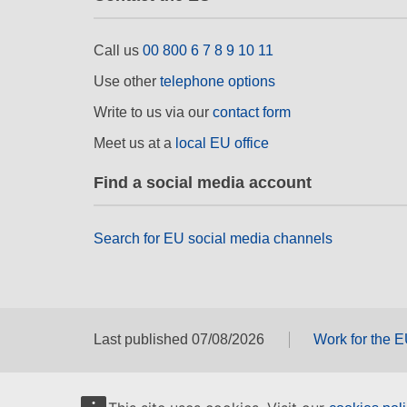
Call us
00 800 6 7 8 9 10 11
Use other
telephone options
Write to us via our
contact form
Meet us at a
local EU office
Find a social media account
Search for EU social media channels
Last published 07/08/2026
Work for the 