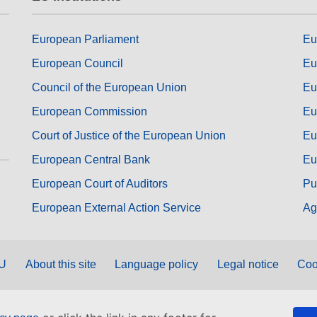
European Parliament
Eu
European Council
Eu
Council of the European Union
Eu
European Commission
Eu
Court of Justice of the European Union
Eu
European Central Bank
Eu
European Court of Auditors
Pu
European External Action Service
Ag
EU
About this site
Language policy
Legal notice
Coo