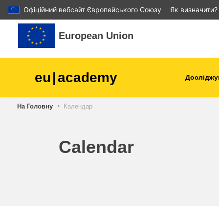
Офіційний вебсайт Європейського Союзу
Як визначити?
Перейти до головного вмісту
European Union
eu
|
academy
Досліджу
Аграрне виробництво і
На Головну
Календар
розвиток сільської місцев
діти та молодь
Calendar
міста, міський і регіональ
розвиток
дані, діджиталізація та нов
технології