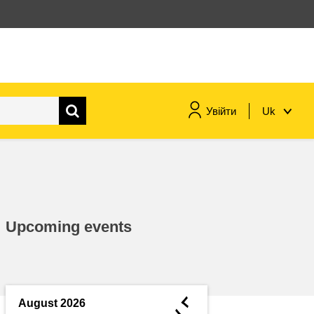
Увійти
Uk
морське судноплавство та
рибальство
міграція та інтеграція
Upcoming events
харчування, здоров'я та
добробут
лідерство в державному
секторі, інновації та обмін
◄
August 2026
знаннями