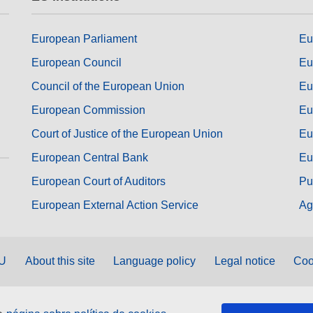
European Parliament
Eu
European Council
Eu
Council of the European Union
Eu
European Commission
Eu
Court of Justice of the European Union
Eu
European Central Bank
Eu
European Court of Auditors
Pu
European External Action Service
Ag
EU
About this site
Language policy
Legal notice
Coo