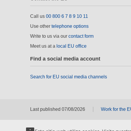
Call us
00 800 6 7 8 9 10 11
Use other
telephone options
Write to us via our
contact form
Meet us at a
local EU office
Find a social media account
Search for EU social media channels
Last published 07/08/2026
Work for the 