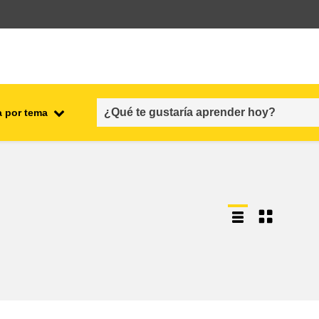
a por tema
l
empleo, comercio y economía
cadena y seguridad alimenticias
s y
fragilidad, situaciones de crisis y
resiliencia
género, desigualdad e inclusión