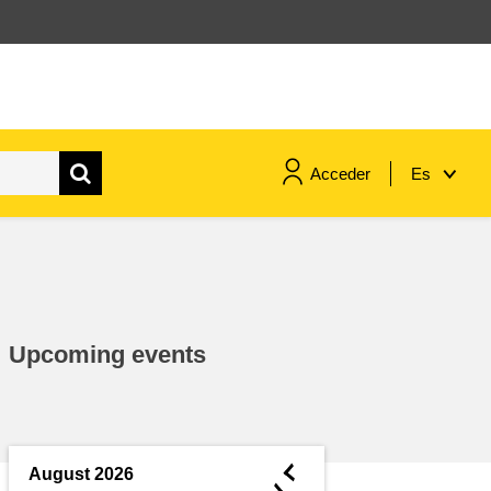
Acceder
Es
marítimo y pesca
migración e integración
Upcoming events
nutrición, salud y bienestar
liderazgo, innovación y el
intercambio de conocimientos en
◄
August 2026
el sector público