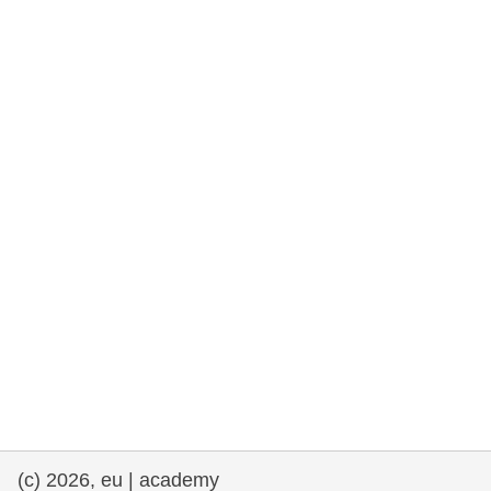
rights, & democracy
maritime & fisheries
migration & integration
nutrition, health & wellbeing
public sector leadership, innovation &
knowledge sharing
transport & infrastructure
(c) 2026, eu | academy