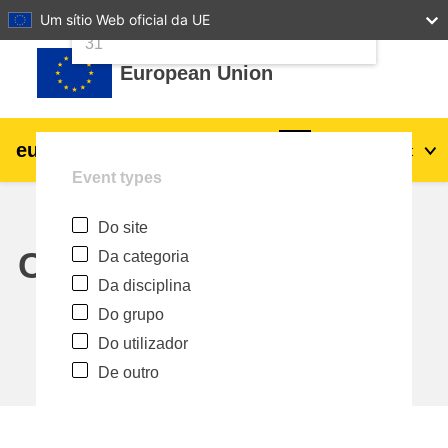
24
25
26
27
28
29
30
Um sítio Web oficial da UE
Ir para o conteúdo principal
31
European Union
eu
|
academy
Entrar
Pt
Event types
Explore by topic:
Do site
agricultura e desenvolvimento rural
Calendar
Da categoria
Da disciplina
crianças e jovens
Do grupo
Do utilizador
cidades, desenvolvimento urbano e
De outro
regional
dados, digital e tecnologia