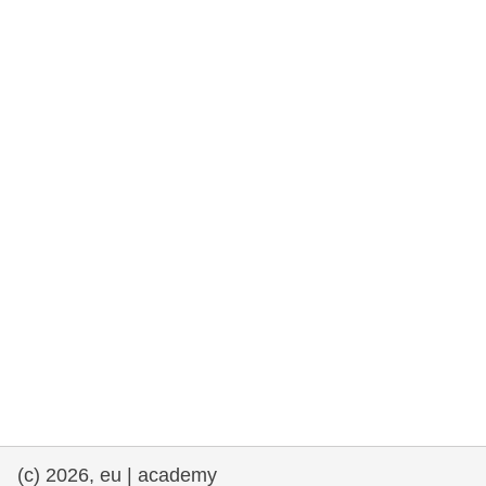
e democracia
assuntos marítimos e política das pescas
migração e integração
nutrição, saúde e bem-estar
liderança do setor público, inovação e
compartilhamento de conhecimento
transporte e infraestrutura
(c) 2026, eu | academy