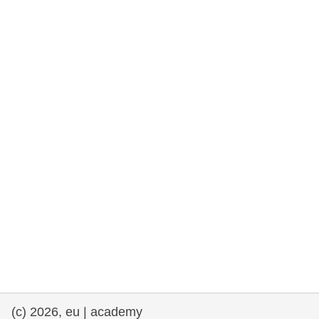
rights, & democracy
maritime & fisheries
migration & integration
nutrition, health & wellbeing
public sector leadership, innovation &
knowledge sharing
transport & infrastructure
(c) 2026, eu | academy