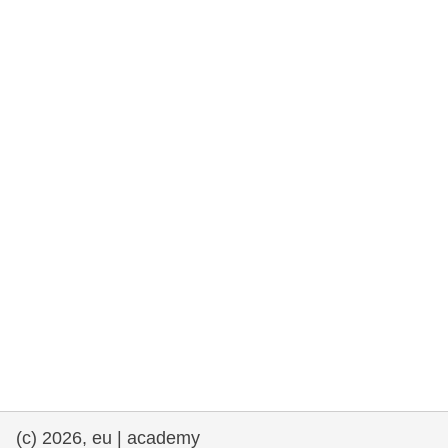
rights, & democracy
maritime & fisheries
migration & integration
nutrition, health & wellbeing
public sector leadership, innovation &
knowledge sharing
transport & infrastructure
(c) 2026, eu | academy