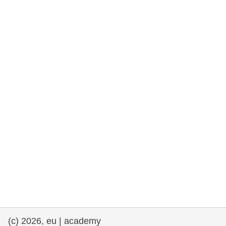
та права людини та демократія
морське судноплавство та рибальство
міграція та інтеграція
харчування, здоров'я та добробут
лідерство в державному секторі,
інновації та обмін знаннями
Транспорт та інфраструктура
(c) 2026, eu | academy